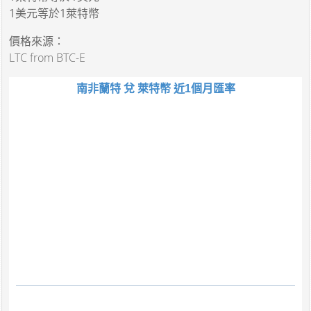
1美元
等於
1萊特幣
價格來源：
LTC from BTC-E
南非蘭特 兌 萊特幣 近1個月匯率