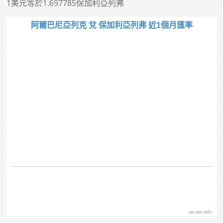
1美元
等於
1.697785保加利亞列弗
阿爾巴尼亞列克 兌 保加利亞列弗 近1個月匯率
tw.rter.info