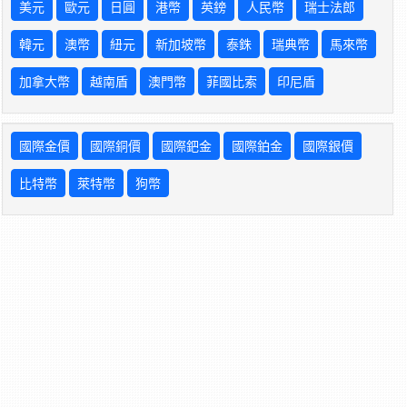
美元
歐元
日圓
港幣
英鎊
人民幣
瑞士法郎
韓元
澳幣
紐元
新加坡幣
泰銖
瑞典幣
馬來幣
加拿大幣
越南盾
澳門幣
菲國比索
印尼盾
國際金價
國際銅價
國際鈀金
國際鉑金
國際銀價
比特幣
萊特幣
狗幣