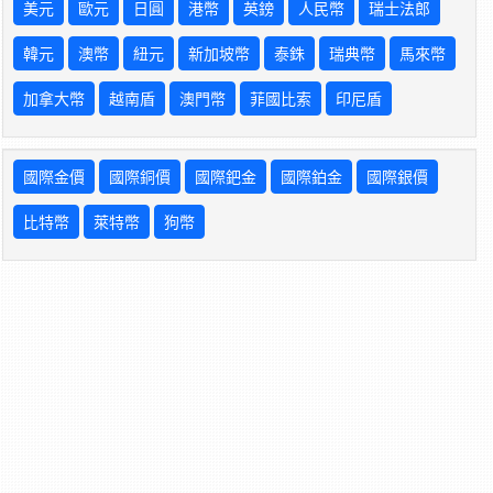
美元
歐元
日圓
港幣
英鎊
人民幣
瑞士法郎
韓元
澳幣
紐元
新加坡幣
泰銖
瑞典幣
馬來幣
加拿大幣
越南盾
澳門幣
菲國比索
印尼盾
國際金價
國際銅價
國際鈀金
國際鉑金
國際銀價
比特幣
萊特幣
狗幣