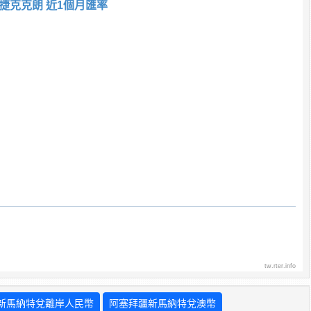
捷克克朗 近1個月匯率
tw.rter.info
新馬納特兌離岸人民幣
阿塞拜疆新馬納特兌澳幣