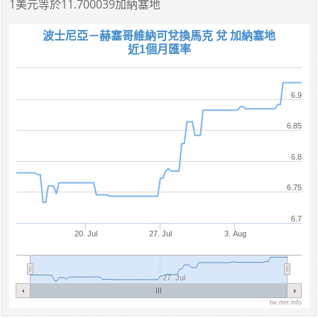
1美元
等於
11.700039加納塞地
波士尼亞－赫塞哥維納可兌換馬克 兌 加納塞地
近1個月匯率
6.9
6.85
6.8
6.75
6.7
20. Jul
27. Jul
3. Aug
27. Jul
tw.rter.info