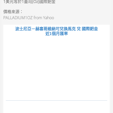
1美元
等於
1盎司(Oz)國際鈀金
價格來源：
PALLADIUM1OZ from Yahoo
波士尼亞－赫塞哥維納可兌換馬克 兌 國際鈀金
近1個月匯率