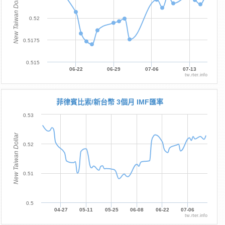
New Taiwan Dollar
0.52
0.5175
0.515
06-22
06-29
07-06
07-13
tw.rter.info
菲律賓比索/新台幣 3個月 IMF匯率
0.53
New Taiwan Dollar
0.52
0.51
0.5
04-27
05-11
05-25
06-08
06-22
07-06
tw.rter.info