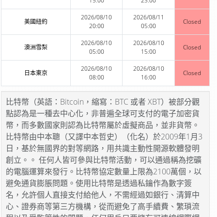
15:00
23:00
2026/08/10
2026/08/11
美國紐約
Closed
20:00
05:00
2026/08/10
2026/08/10
澳洲雪梨
Closed
05:00
15:00
2026/08/10
2026/08/10
日本東京
Closed
08:00
16:00
比特幣（英語：Bitcoin，縮寫：BTC 或者 XBT）被部分觀
點認為是一種去中心化，非普遍全球可支付的電子加密貨
幣，而多數國家則認為比特幣屬於虛擬商品，並非貨幣。
比特幣由中本聰（又譯中本哲史）（化名）於2009年1月3
日，基於無國界的對等網路，用共識主動性開源軟體發明
創立。。 任何人皆可參與比特幣活動，可以通過稱為挖礦
的電腦運算來發行。比特幣協定數量上限為2100萬個，以
避免通貨膨脹問題。使用比特幣是透過私鑰作為數字簽
名，允許個人直接支付給他人，不需經過如銀行、清算中
心、證券商等第三方機構，從而避免了高手續費、繁瑣流