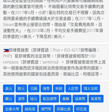
程以及受監管性的問題，任何用戶只要擁有可連線網際網
路的數位裝置皆可使用。 不過隨著比特幣交易手續費的波
動，在2017年6月，小於1毫比特的交易已不現實，因為交
易時要承擔的手續費遠遠大於交易金額；在2017年12月，
Steam宣布停止接受比特幣，理由是「交易費用高昂，且
波動性大」，在2018年2月，平均交易手續費從2017年第
四季度的34美元，下降至約1美元。
菲律賓披索（菲律賓語：Piso，ISO 4217貨幣編碼：
PHP）是菲律賓的法定貨幣，1菲律賓披索相等於100
centavos（菲律賓語：sentimo）。 菲律賓披索是世界上其
中一個曾被西班牙殖民統治而使用披索作為貨幣的國家。
其他使用披索的國家包括墨西哥、哥倫比亞、阿根廷等。
美元
歐元
日圓
港幣
英鎊
人民幣
瑞士法郎
韓元
澳幣
紐元
新加坡幣
泰銖
瑞典幣
馬來幣
加拿大幣
越南盾
澳門幣
菲國比索
印尼盾