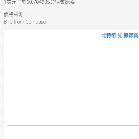
1美元
等於
60.704995菲律賓比索
價格來源：
BTC from Coinbase
比特幣 兌 菲律賓