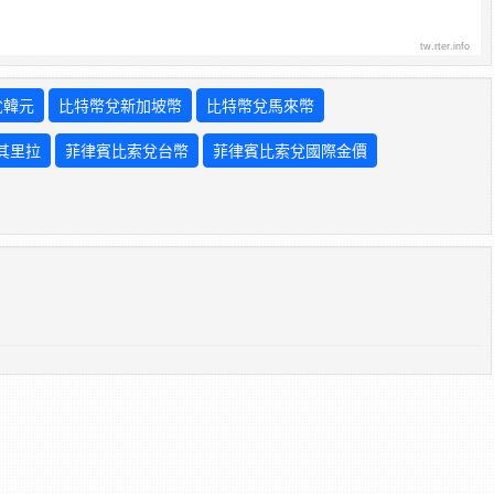
tw.rter.info
兌韓元
比特幣兌新加坡幣
比特幣兌馬來幣
其里拉
菲律賓比索兌台幣
菲律賓比索兌國際金價