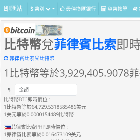
即匯站
幣別
最佳換匯銀行
貨幣換算
比特幣
兌
菲律賓比索
即
菲律賓比索兌比特幣
1
比特幣等於
3,929,405.9078
菲
$
Amount
比特幣BTC即時價位 :
1比特幣
等於
64,729.5318585486美元
1美元
等於
0.0000154489比特幣
菲律賓比索PHP即時價位 :
1菲律賓比索
等於
0.016473109美元