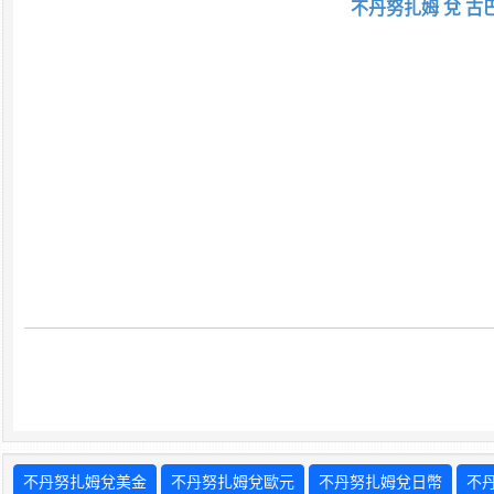
不丹努扎姆 兌 古
不丹努扎姆兌美金
不丹努扎姆兌歐元
不丹努扎姆兌日幣
不