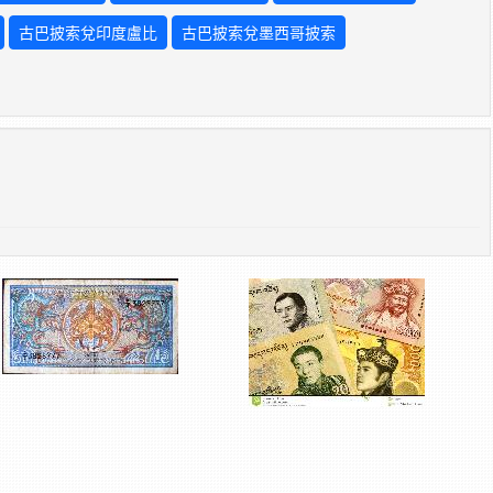
古巴披索兌印度盧比
古巴披索兌墨西哥披索