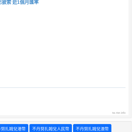
巴披索 近1個月匯率
tw.rter.info
丹努扎姆兌港幣
不丹努扎姆兌人民幣
不丹努扎姆兌澳幣