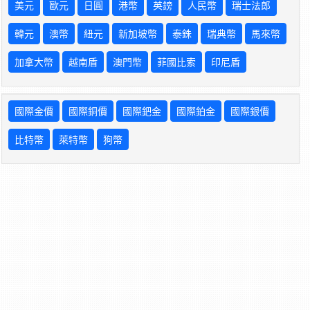
美元
歐元
日圓
港幣
英鎊
人民幣
瑞士法郎
韓元
澳幣
紐元
新加坡幣
泰銖
瑞典幣
馬來幣
加拿大幣
越南盾
澳門幣
菲國比索
印尼盾
國際金價
國際銅價
國際鈀金
國際鉑金
國際銀價
比特幣
萊特幣
狗幣