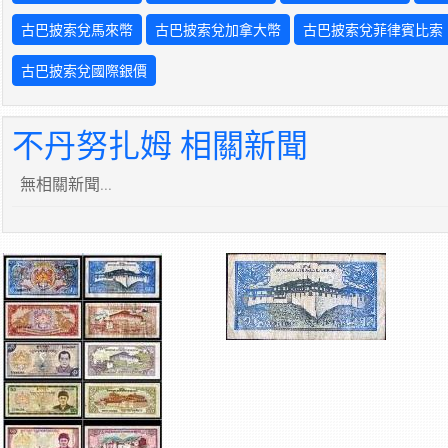
古巴披索兌馬來幣
古巴披索兌加拿大幣
古巴披索兌菲律賓比索
古巴披索兌國際銀價
不丹努扎姆 相關新聞
無相關新聞...