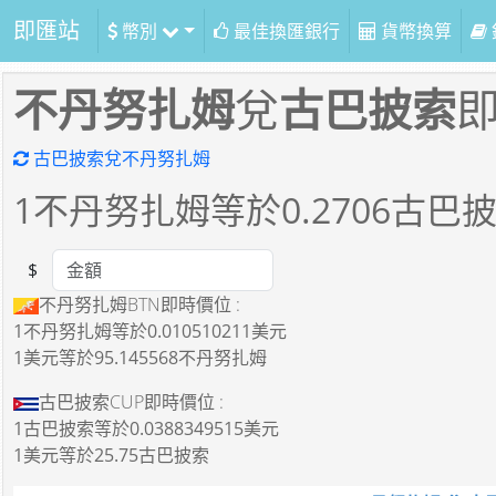
即匯站
幣別
最佳換匯銀行
貨幣換算
不丹努扎姆
兌
古巴披索
古巴披索兌不丹努扎姆
1
不丹努扎姆等於
0.2706
古巴
$
Amount
不丹努扎姆BTN即時價位 :
1不丹努扎姆
等於
0.010510211美元
1美元
等於
95.145568不丹努扎姆
古巴披索CUP即時價位 :
1古巴披索
等於
0.0388349515美元
1美元
等於
25.75古巴披索