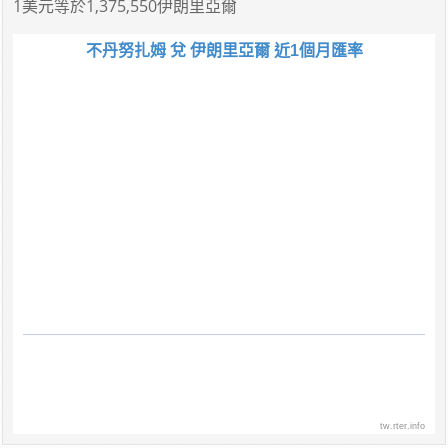
1美元
等於
1,375,550伊朗里亞爾
不丹努扎姆 兌 伊朗里亞爾 近1個月匯率
tw.rter.info