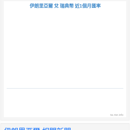
伊朗里亞爾 兌 瑞典幣 近1個月匯率
tw.rter.info