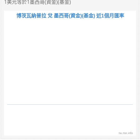
1美元
等於
1墨西哥(資金)(基金)
博茨瓦納普拉 兌 墨西哥(資金)(基金) 近1個月匯率
tw.rter.info