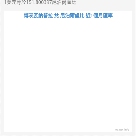
1美元
等於
151.800397尼泊爾盧比
博茨瓦納普拉 兌 尼泊爾盧比 近1個月匯率
tw.rter.info