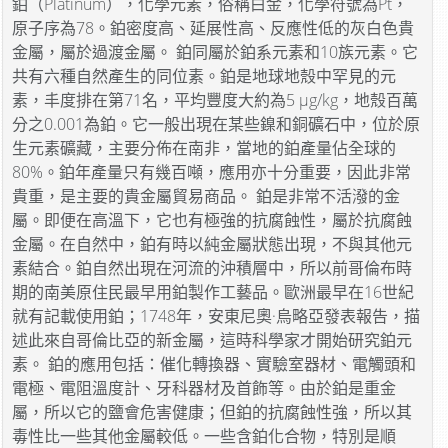
鉑（Platinum），化學元素，俗稱白金，化學符號為Pt，
原子序為78。鉑密度高、延展性高、反應性低的灰白色貴
金屬，屬於過渡金屬。 鉑同屬於鉑系元素和10族元素。它
共有六種自然產生的同位素。鉑是地球地殼中罕見的元
素，丰度排在第71名，平均豐度大約為5 μg/kg，地殼百萬
分之0.001為鉑。它一般出現在某些鎳和銅礦石中，位於原
生元素礦藏，主要分佈在南非，當地的鉑產量佔全球的
80%。鉑年產量只有幾百噸，應用亦十分重要，因此非常
貴重，是主要的貴金屬貿易商品。 鉑是非常不活潑的金
屬。即便在高溫下，它也有極強的抗腐蝕性，屬於抗腐蝕
金屬。在自然中，鉑有時以純金屬狀態出現，不與其他元
素結合。鉑自然出現在河流的沖積層中，所以前哥倫布時
期的南美原住民最早用鉑製作工藝品。歐洲最早在16世紀
就有記載使用鉑；1748年，安東尼奧·烏略亞發表報告，描
述此來自哥倫比亞的新金屬，這時科學家才開始研究鉑元
素。 鉑的應用包括：催化轉換器、實驗室器材、電觸頭和
電極、電阻溫度計、牙科器材及首飾等。由於鉑是重金
屬，所以它的鹽會危害健康；但鉑的抗腐蝕性強，所以其
毒性比一些其他金屬較低。一些含鉑化合物，特別是順