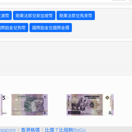
兌澳幣
剛果法郎兌新加坡幣
剛果法郎兌馬來幣
國際鉑金兌狗幣
國際鉑金兌國際金價
ngapore
|
香港格價
|
比價？比個夠BigGo