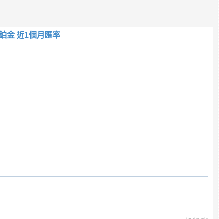
鉑金 近1個月匯率
tw.rter.info