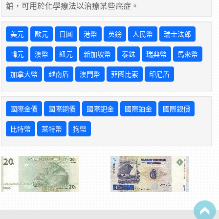
鉑，可用於化學療法以治療某些癌症。
美元
歐元
日圓
港幣
英鎊
人民幣
瑞士法郎
韓元
澳幣
紐元
新加坡幣
泰銖
瑞典幣
馬來幣
加拿大幣
越南盾
澳門幣
菲國比索
印尼盾
國際金價
國際銅價
國際鈀金
國際鉑金
國際銀價
比特幣
萊特幣
狗幣