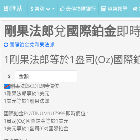
即匯站
幣別
最佳換匯銀行
貨幣換算
剛果法郎
兌
國際鉑金
即
國際鉑金兌剛果法郎
1
剛果法郎等於
1
盎司(Oz)國際
$
Amount
剛果法郎CDF即時價位 :
1剛果法郎
等於
1美元
1美元
等於
1剛果法郎
國際鉑金PLATINUM1UZ999即時價位 :
1盎司(Oz)國際鉑金
等於
1美元
1美元
等於
1盎司(Oz)國際鉑金