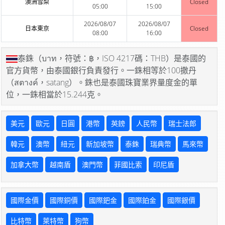
澳洲雪梨
Closed
05:00
15:00
2026/08/07
2026/08/07
日本東京
Closed
08:00
16:00
泰銖（บาท，符號：฿，ISO 4217碼：THB）是泰國的
官方貨幣，由泰國銀行負責發行。一銖相等於100撒丹
（สตางค์，satang）。銖也是泰國珠寶業界量度金的單
位，一銖相當於15.244克。
美元
歐元
日圓
港幣
英鎊
人民幣
瑞士法郎
韓元
澳幣
紐元
新加坡幣
泰銖
瑞典幣
馬來幣
加拿大幣
越南盾
澳門幣
菲國比索
印尼盾
國際金價
國際銅價
國際鈀金
國際鉑金
國際銀價
比特幣
萊特幣
狗幣