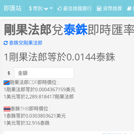
即匯站
幣別
最佳換匯銀行
貨幣換算
剛果法郎
兌
泰銖
即時匯
泰銖兌剛果法郎
1
剛果法郎等於
0.0144
泰銖
$
Amount
剛果法郎CDF即時價位 :
1剛果法郎
等於
0.0004367159美元
1美元
等於
2,289.818417剛果法郎
泰銖THB即時價位 :
1泰銖
等於
0.0303803621美元
1美元
等於
32.916泰銖