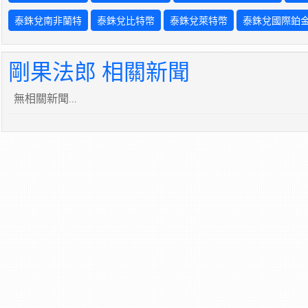
泰銖兌南非蘭特
泰銖兌比特幣
泰銖兌萊特幣
泰銖兌國際鉑
剛果法郎 相關新聞
無相關新聞...