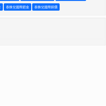
金
泰銖兌國際鈀金
泰銖兌國際銅價