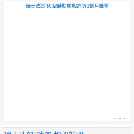
瑞士法郎 兌 聖赫勒拿島鎊 近1個月匯率
tw.rter.info