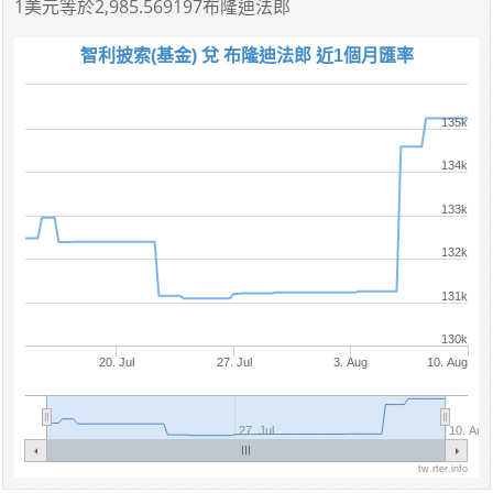
1美元
等於
2,985.569197布隆迪法郎
智利披索(基金) 兌 布隆迪法郎 近1個月匯率
135k
134k
133k
132k
131k
130k
20. Jul
27. Jul
3. Aug
10. Aug
27. Jul
10. Aug
tw.rter.info