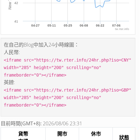
42
41
04-27
05-11
05-25
06-08
06-22
07-06
tw.rter.info
在自己的Blog中加入24小時線圖：
人民幣:
<iframe src="https://tw.rter.info/24hr.php?iso=CNY"
width="285" height="200" scrolling="no"
frameborder="0"></iframe>
英鎊:
<iframe src="https://tw.rter.info/24hr.php?iso=GBP"
width="285" height="200" scrolling="no"
frameborder="0"></iframe>
目前時間(GMT+8):
2026/08/06 23:31
貨幣
開市
休市
狀態