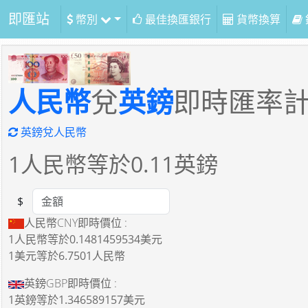
即匯站
幣別
最佳換匯銀行
貨幣換算
人民幣
兌
英鎊
即時匯率
英鎊兌人民幣
1
人民幣等於
0.11
英鎊
$
Amount
人民幣CNY即時價位 :
1人民幣
等於
0.1481459534美元
1美元
等於
6.7501人民幣
英鎊GBP即時價位 :
1英鎊
等於
1.346589157美元