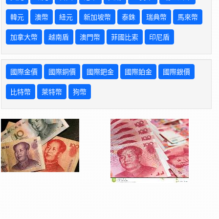
韓元
澳幣
紐元
新加坡幣
泰銖
瑞典幣
馬來幣
加拿大幣
越南盾
澳門幣
菲國比索
印尼盾
國際金價
國際銅價
國際鈀金
國際鉑金
國際銀價
比特幣
萊特幣
狗幣