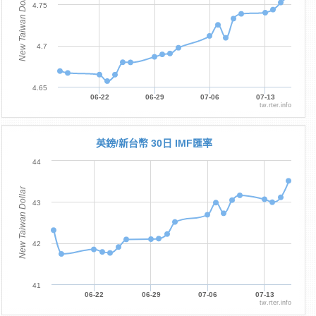
New Taiwan Dollar
4.75
4.7
4.65
06-22
06-29
07-06
07-13
tw.rter.info
英鎊/新台幣 30日 IMF匯率
44
New Taiwan Dollar
43
42
41
06-22
06-29
07-06
07-13
tw.rter.info