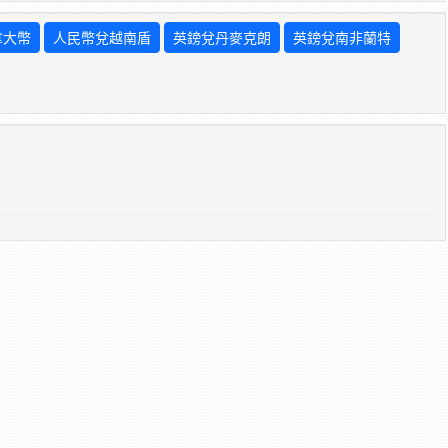
拿大幣
人民幣兌越南盾
英鎊兌丹麥克朗
英鎊兌南非蘭特