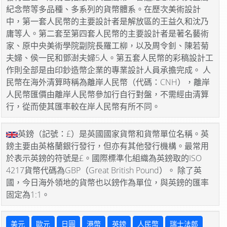
紀念幣等多品種、多系列的貨幣體系。在歷次美術設計
中，第一套人民幣的主要設計者是解放區的王益久和沈乃
庸等人。第二套至第四套人民幣的主要設計者是著名藝術
家、原中央美術學院副院長羅工柳，以及周令釗、陳若菊
夫婦、侯一民和鄧澍夫婦5人。第五套人民幣的彩稿設計工
作則全部是由印鈔造幣企業的專業設計人員承擔完成。 人
民幣在海外清算時稱為離岸人民幣（代碼：CNH），離岸
人民幣匯價由離岸人民幣參加行自行對盤，不需經由清算
行，從而使其匯率較在岸人民幣有所不同。
英鎊（記號：£）是英國國家貨幣和貨幣單位名稱。英
鎊主要由英格蘭銀行發行，但亦有其他發行機構。最常用
於表示英鎊的符號是£。國際標準化組織為英鎊取的ISO
4217貨幣代碼為GBP（Great British Pound）。 除了英
國，今日海外領地的貨幣也以鎊作為單位，與英鎊的匯率
固定為1:1。
美元
歐元
日圓
港幣
英鎊
人民幣
瑞士法郎