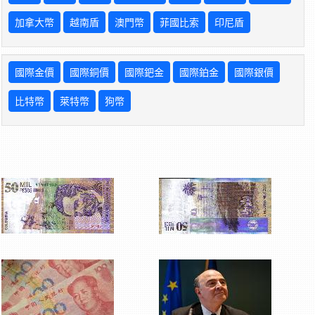
加拿大幣
越南盾
澳門幣
菲國比索
印尼盾
國際金價
國際銅價
國際鈀金
國際鉑金
國際銀價
比特幣
萊特幣
狗幣