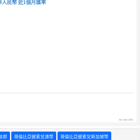
岸人民幣 近1個月匯率
tw.rter.info
法郎
哥倫比亞披索兌澳幣
哥倫比亞披索兌新加坡幣