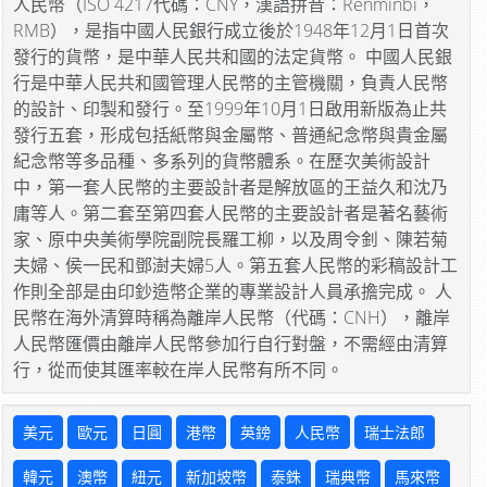
人民幣（ISO 4217代碼：CNY，漢語拼音：Rénmínbì，
RMB），是指中國人民銀行成立後於1948年12月1日首次
發行的貨幣，是中華人民共和國的法定貨幣。 中國人民銀
行是中華人民共和國管理人民幣的主管機關，負責人民幣
的設計、印製和發行。至1999年10月1日啟用新版為止共
發行五套，形成包括紙幣與金屬幣、普通紀念幣與貴金屬
紀念幣等多品種、多系列的貨幣體系。在歷次美術設計
中，第一套人民幣的主要設計者是解放區的王益久和沈乃
庸等人。第二套至第四套人民幣的主要設計者是著名藝術
家、原中央美術學院副院長羅工柳，以及周令釗、陳若菊
夫婦、侯一民和鄧澍夫婦5人。第五套人民幣的彩稿設計工
作則全部是由印鈔造幣企業的專業設計人員承擔完成。 人
民幣在海外清算時稱為離岸人民幣（代碼：CNH），離岸
人民幣匯價由離岸人民幣參加行自行對盤，不需經由清算
行，從而使其匯率較在岸人民幣有所不同。
美元
歐元
日圓
港幣
英鎊
人民幣
瑞士法郎
韓元
澳幣
紐元
新加坡幣
泰銖
瑞典幣
馬來幣