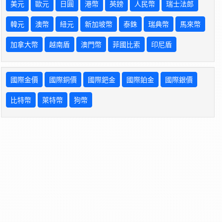
美元
歐元
日圓
港幣
英鎊
人民幣
瑞士法郎
韓元
澳幣
紐元
新加坡幣
泰銖
瑞典幣
馬來幣
加拿大幣
越南盾
澳門幣
菲國比索
印尼盾
國際金價
國際銅價
國際鈀金
國際鉑金
國際銀價
比特幣
萊特幣
狗幣