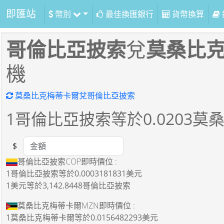
即匯站
幣別
最佳換匯銀行
貨幣換算
哥倫比亞披索
兌
莫桑比
機
莫桑比克梅蒂卡爾兌哥倫比亞披索
1
哥倫比亞披索等於
0.0203
莫
$
Amount
哥倫比亞披索COP即時價位 :
1哥倫比亞披索
等於
0.0003181831美元
1美元
等於
3,142.8448哥倫比亞披索
莫桑比克梅蒂卡爾MZN即時價位 :
1莫桑比克梅蒂卡爾
等於
0.0156482293美元