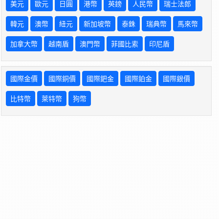
美元
歐元
日圓
港幣
英鎊
人民幣
瑞士法郎
韓元
澳幣
紐元
新加坡幣
泰銖
瑞典幣
馬來幣
加拿大幣
越南盾
澳門幣
菲國比索
印尼盾
國際金價
國際銅價
國際鈀金
國際鉑金
國際銀價
比特幣
萊特幣
狗幣