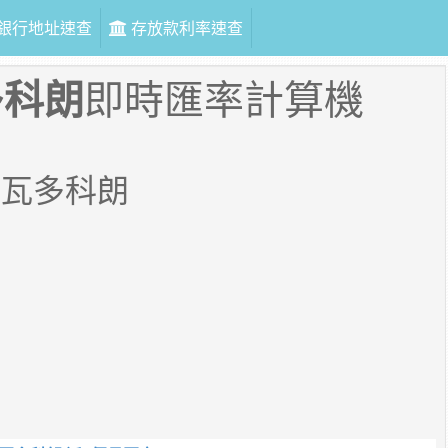
銀行地址速查
存放款利率速查
多科朗
即時匯率計算機
爾瓦多科朗