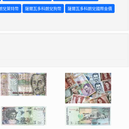
朗兌萊特幣
薩爾瓦多科朗兌狗幣
薩爾瓦多科朗兌國際金價