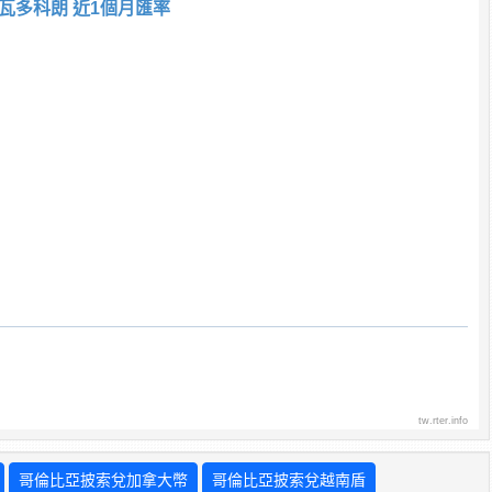
瓦多科朗 近1個月匯率
tw.rter.info
哥倫比亞披索兌加拿大幣
哥倫比亞披索兌越南盾