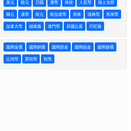
美元
歐元
日圓
港幣
英鎊
人民幣
瑞士法郎
韓元
澳幣
紐元
新加坡幣
泰銖
瑞典幣
馬來幣
加拿大幣
越南盾
澳門幣
菲國比索
印尼盾
國際金價
國際銅價
國際鈀金
國際鉑金
國際銀價
比特幣
萊特幣
狗幣