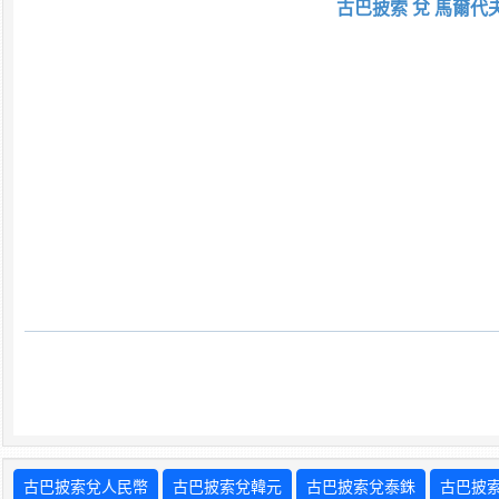
古巴披索 兌 馬爾代
古巴披索兌人民幣
古巴披索兌韓元
古巴披索兌泰銖
古巴披