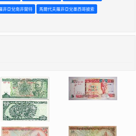
羅非亞兌南非蘭特
馬爾代夫羅非亞兌墨西哥披索