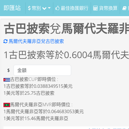
即匯站
幣別
最佳換匯銀行
貨幣換算
古巴披索
兌
馬爾代夫羅
馬爾代夫羅非亞兌古巴披索
1
古巴披索等於
0.6004
馬爾代
$
Amount
古巴披索CUP即時價位 :
1古巴披索
等於
0.0388349515美元
1美元
等於
25.75古巴披索
馬爾代夫羅非亞MVR即時價位 :
1馬爾代夫羅非亞
等於
0.064683053美元
1美元
等於
15.46馬爾代夫羅非亞