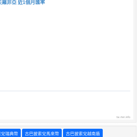
夫羅非亞 近1個月匯率
tw.rter.info
索兌瑞典幣
古巴披索兌馬來幣
古巴披索兌越南盾