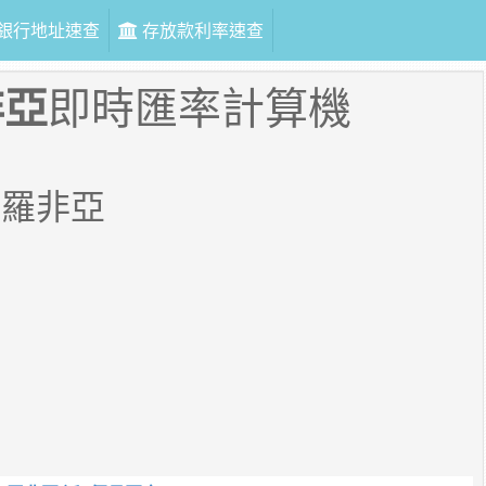
銀行地址速查
存放款利率速查
非亞
即時匯率計算機
夫羅非亞