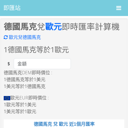
即匯站
德國馬克
兌
歐元
即時匯率計算機
歐元兌德國馬克
1
德國馬克等於
1
歐元
$
Amount
德國馬克DEM即時價位 :
1德國馬克
等於
1美元
1美元
等於
1德國馬克
歐元EUR即時價位 :
1歐元
等於
1美元
1美元
等於
1歐元
德國馬克 兌 歐元 近1個月匯率