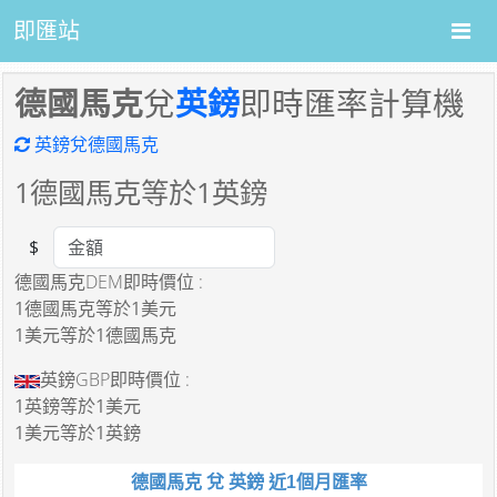
即匯站
德國馬克
兌
英鎊
即時匯率計算機
英鎊兌德國馬克
1
德國馬克等於
1
英鎊
$
Amount
德國馬克DEM即時價位 :
1德國馬克
等於
1美元
1美元
等於
1德國馬克
英鎊GBP即時價位 :
1英鎊
等於
1美元
1美元
等於
1英鎊
德國馬克 兌 英鎊 近1個月匯率