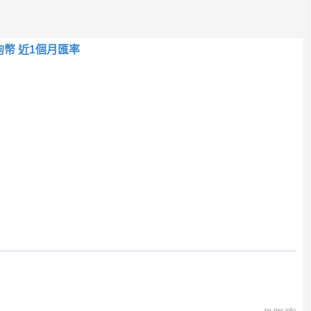
狗幣 近1個月匯率
tw.rter.info