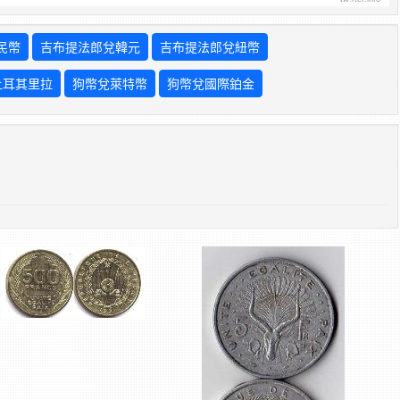
民幣
吉布提法郎兌韓元
吉布提法郎兌紐幣
土耳其里拉
狗幣兌萊特幣
狗幣兌國際鉑金