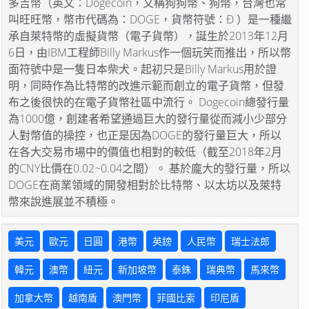
多吉幣（英文：Dogecoin，又稱狗狗幣、狗幣，台灣也常
叫旺旺幣，幣市代碼為：DOGE，貨幣符號：Ð ）是一種繼
承自萊特幣的虛擬貨幣（電子貨幣），誕生於2013年12月
6日，由IBM工程師Billy Markus作一個玩笑而推出，所以幣
面符號中是一隻日本柴犬。起初只是Billy Markus用於證
明，同時作為比特幣的改進示範而創立的電子貨幣，但發
布之後很快的在電子貨幣社區中流行。 Dogecoin總發行量
為1000億，創建者希望通過巨大的發行量從而減小少部分
人對幣值的操控，也正是因為DOGE的發行量巨大，所以
在各大交易市場中的價值也相對的較低（截至2018年2月
的CNY比價在0.02~0.04之間）。 基於龐大的發行量，所以
DOGE在商業領域的開發相對於比特幣、以太坊以及萊特
幣來說進展並不積極。
美元
歐元
日圓
港幣
英鎊
人民幣
瑞士法郎
韓元
澳幣
紐元
新加坡幣
泰銖
瑞典幣
馬來幣
加拿大幣
越南盾
澳門幣
菲國比索
印尼盾