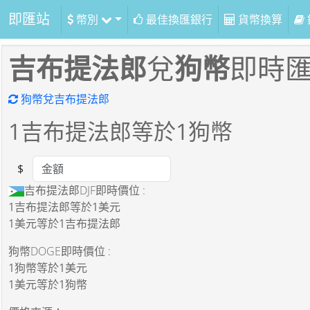
即匯站
幣別
最佳換匯銀行
貨幣換算
吉布提法郎
兌
狗幣
即時
狗幣兌吉布提法郎
1
吉布提法郎等於
1
狗幣
$
Amount
吉布提法郎DJF即時價位 :
1吉布提法郎
等於
1美元
1美元
等於
1吉布提法郎
狗幣DOGE即時價位 :
1狗幣
等於
1美元
1美元
等於
1狗幣