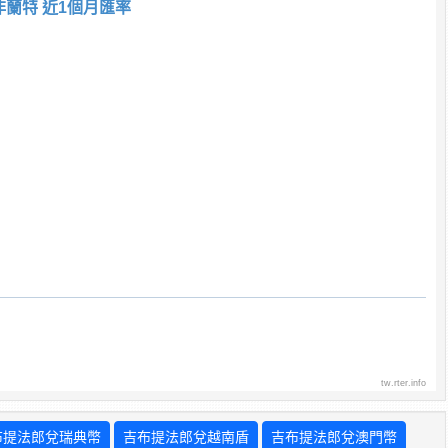
非蘭特 近1個月匯率
tw.rter.info
布提法郎兌瑞典幣
吉布提法郎兌越南盾
吉布提法郎兌澳門幣