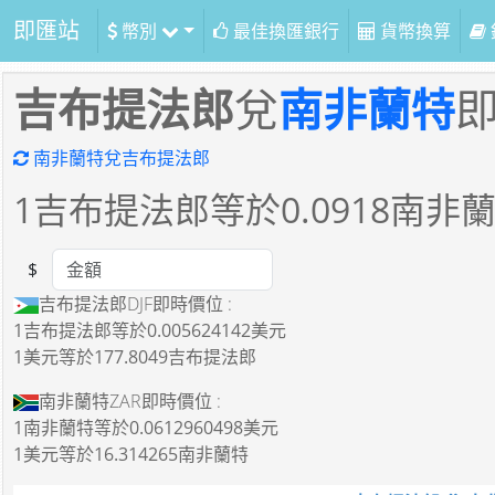
即匯站
幣別
最佳換匯銀行
貨幣換算
吉布提法郎
兌
南非蘭特
南非蘭特兌吉布提法郎
1
吉布提法郎等於
0.0918
南非
$
Amount
吉布提法郎DJF即時價位 :
1吉布提法郎
等於
0.005624142美元
1美元
等於
177.8049吉布提法郎
南非蘭特ZAR即時價位 :
1南非蘭特
等於
0.0612960498美元
1美元
等於
16.314265南非蘭特