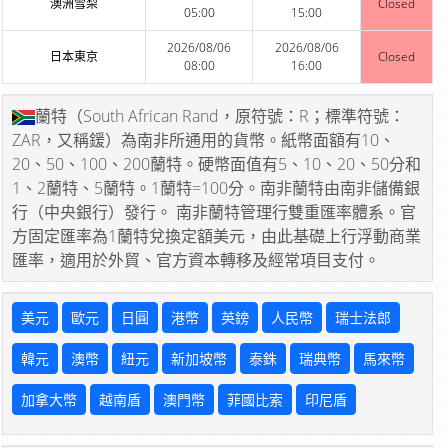
澳洲雪梨
Closed
05:00
15:00
2026/08/06
2026/08/06
日本東京
Closed
08:00
16:00
蘭特（South African Rand，原符號：R；標準符號：
ZAR，又稱鍰）為南非所通用的貨幣。紙幣面額有10、
20、50、100、200蘭特。硬幣面值有5、10、20、50分和
1、2蘭特、5蘭特。1蘭特=100分。南非蘭特由南非儲備銀
行（中央銀行）發行。 南非蘭特管理行雙重匯率體系。官
方固定匯率為1蘭特兌換定額美元，由此基礎上行浮動商業
匯率，適用於外貿、官方資本轉移及經常項目支付。
美元
歐元
日圓
港幣
英鎊
人民幣
瑞士法郎
韓元
澳幣
紐元
新加坡幣
泰銖
瑞典幣
馬來幣
加拿大幣
越南盾
澳門幣
菲國比索
印尼盾