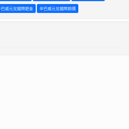
辛巴威元兌國際鈀金
辛巴威元兌國際銅價