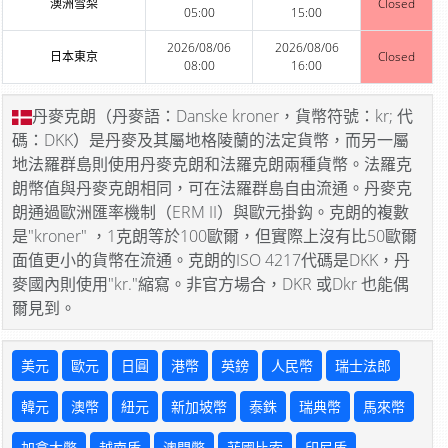
澳洲雪梨
Closed
05:00
15:00
2026/08/06
2026/08/06
日本東京
Closed
08:00
16:00
丹麥克朗（丹麥語：Danske kroner，貨幣符號：kr; 代
碼：DKK）是丹麥及其屬地格陵蘭的法定貨幣，而另一屬
地法羅群島則使用丹麥克朗和法羅克朗兩種貨幣。法羅克
朗幣值與丹麥克朗相同，可在法羅群島自由流通。丹麥克
朗通過歐洲匯率機制（ERM II）與歐元掛鈎。克朗的複數
是"kroner" ，1克朗等於100歐爾，但實際上沒有比50歐爾
面值更小的貨幣在流通。克朗的ISO 4217代碼是DKK，丹
麥國內則使用"kr."縮寫。非官方場合，DKR 或Dkr 也能偶
爾見到。
美元
歐元
日圓
港幣
英鎊
人民幣
瑞士法郎
韓元
澳幣
紐元
新加坡幣
泰銖
瑞典幣
馬來幣
加拿大幣
越南盾
澳門幣
菲國比索
印尼盾