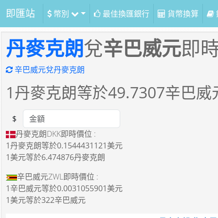
即匯站
幣別
最佳換匯銀行
貨幣換算
丹麥克朗
兌
辛巴威元
即
辛巴威元兌丹麥克朗
1
丹麥克朗等於
49.7307
辛巴威
$
Amount
丹麥克朗DKK即時價位 :
1丹麥克朗
等於
0.1544431121美元
1美元
等於
6.474876丹麥克朗
辛巴威元ZWL即時價位 :
1辛巴威元
等於
0.0031055901美元
1美元
等於
322辛巴威元