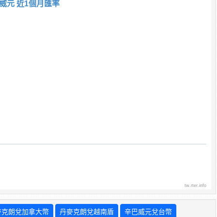
威元 近1個月匯率
tw.rter.info
麥克朗兌加拿大幣
丹麥克朗兌越南盾
辛巴威元兌台幣