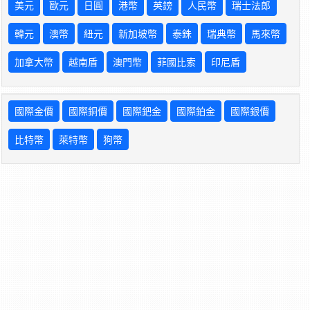
美元
歐元
日圓
港幣
英鎊
人民幣
瑞士法郎
韓元
澳幣
紐元
新加坡幣
泰銖
瑞典幣
馬來幣
加拿大幣
越南盾
澳門幣
菲國比索
印尼盾
國際金價
國際銅價
國際鈀金
國際鉑金
國際銀價
比特幣
萊特幣
狗幣