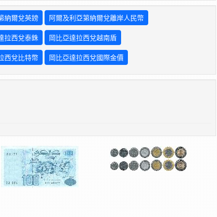
第納爾兌英鎊
阿爾及利亞第納爾兌離岸人民幣
達拉西兌泰銖
岡比亞達拉西兌越南盾
拉西兌比特幣
岡比亞達拉西兌國際金價