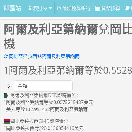
即匯站
幣別
最佳換匯銀行
貨幣換算
阿爾及利亞第納爾
兌
岡
機
岡比亞達拉西兌阿爾及利亞第納爾
1
阿爾及利亞第納爾等於
0.552
$
Amount
阿爾及利亞第納爾DZD即時價位 :
1阿爾及利亞第納爾
等於
0.0075215437美元
1美元
等於
132.951432阿爾及利亞第納爾
岡比亞達拉西GMD即時價位 :
1岡比亞達拉西
等於
0.0136054416美元