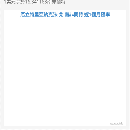
1美元
等於
16.341163南非蘭特
厄立特里亞納克法 兌 南非蘭特 近1個月匯率
tw.rter.info