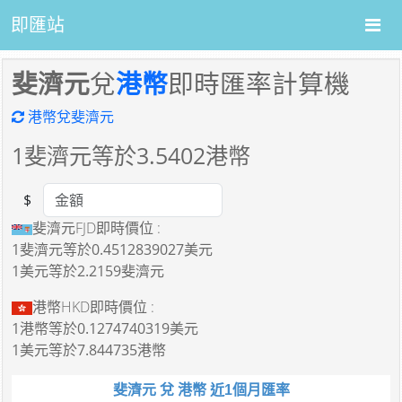
即匯站
斐濟元
兌
港幣
即時匯率計算機
港幣兌斐濟元
1
斐濟元等於
3.5402
港幣
$
Amount
斐濟元FJD即時價位 :
1斐濟元
等於
0.4512839027美元
1美元
等於
2.2159斐濟元
港幣HKD即時價位 :
1港幣
等於
0.1274740319美元
1美元
等於
7.844735港幣
斐濟元 兌 港幣 近1個月匯率