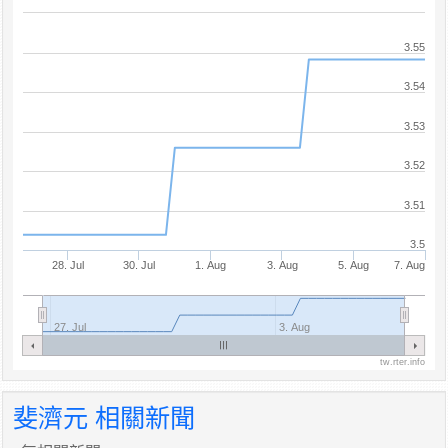
3.55
3.54
3.53
3.52
3.51
3.5
28. Jul
30. Jul
1. Aug
3. Aug
5. Aug
7. Aug
27. Jul
3. Aug
tw.rter.info
斐濟元 相關新聞