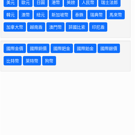
美元
歐元
日圓
港幣
英鎊
人民幣
瑞士法郎
韓元
澳幣
紐元
新加坡幣
泰銖
瑞典幣
馬來幣
加拿大幣
越南盾
澳門幣
菲國比索
印尼盾
國際金價
國際銅價
國際鈀金
國際鉑金
國際銀價
比特幣
萊特幣
狗幣