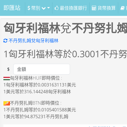
即匯站
幣別
最佳換匯銀行
貨幣換算
匈牙利福林
兌
不丹努扎
不丹努扎姆兌匈牙利福林
1
匈牙利福林等於
0.3001
不丹
$
Amount
匈牙利福林HUF即時價位 :
1匈牙利福林
等於
0.0031631131美元
1美元
等於
316.144248匈牙利福林
不丹努扎姆BTN即時價位 :
1不丹努扎姆
等於
0.0105401588美元
1美元
等於
94.875231不丹努扎姆