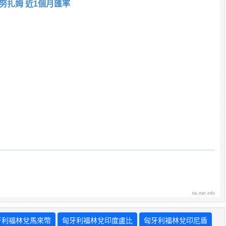
努扎姆 近1個月匯率
tw.rter.info
牙利福林兌馬來幣
匈牙利福林兌印度盧比
匈牙利福林兌印尼盾