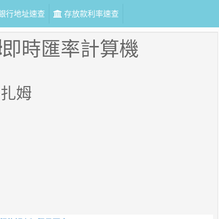
銀行地址速查
存放款利率速查
姆
即時匯率計算機
努扎姆