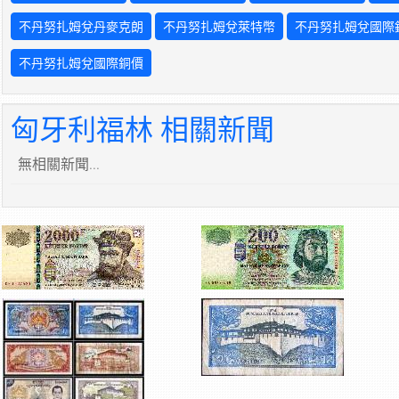
不丹努扎姆兌丹麥克朗
不丹努扎姆兌萊特幣
不丹努扎姆兌國際
不丹努扎姆兌國際銅價
匈牙利福林 相關新聞
無相關新聞...