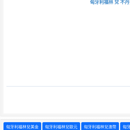
匈牙利福林 兌 不丹
匈牙利福林兌美金
匈牙利福林兌歐元
匈牙利福林兌澳幣
匈