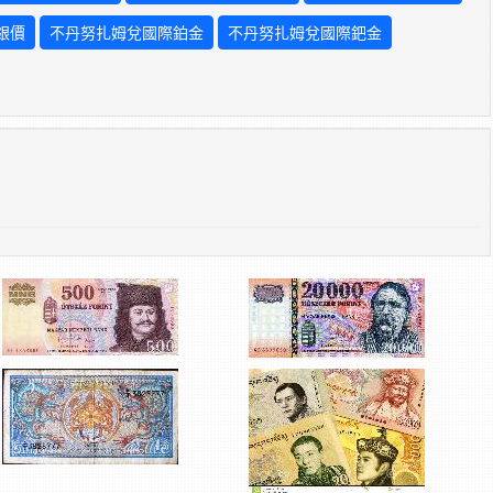
銀價
不丹努扎姆兌國際鉑金
不丹努扎姆兌國際鈀金