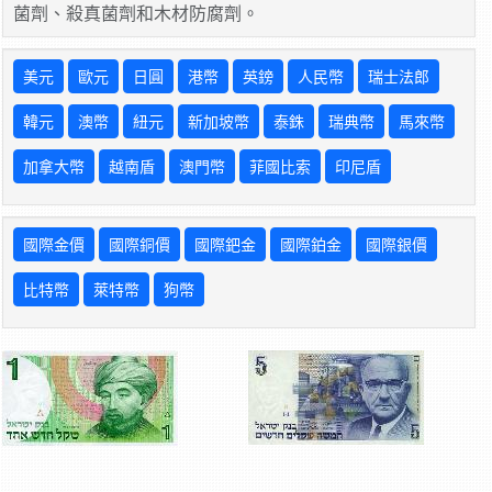
菌劑、殺真菌劑和木材防腐劑。
美元
歐元
日圓
港幣
英鎊
人民幣
瑞士法郎
韓元
澳幣
紐元
新加坡幣
泰銖
瑞典幣
馬來幣
加拿大幣
越南盾
澳門幣
菲國比索
印尼盾
國際金價
國際銅價
國際鈀金
國際鉑金
國際銀價
比特幣
萊特幣
狗幣