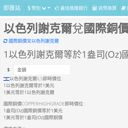
即匯站
幣別
最佳換匯銀行
貨幣換算
以色列謝克爾
兌
國際銅
國際銅價兌以色列謝克爾
1
以色列謝克爾等於
1
盎司(Oz
$
Amount
以色列謝克爾ILS即時價位 :
1以色列謝克爾
等於
1美元
1美元
等於
1以色列謝克爾
國際銅價COPPERHIGHGRADE即時價位 :
1盎司(Oz)國際銅價
等於
1美元
1美元
等於
1盎司(Oz)國際銅價