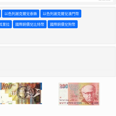
以色列謝克爾兌泰銖
以色列謝克爾兌澳門幣
其里拉
國際銅價兌比特幣
國際銅價兌狗幣