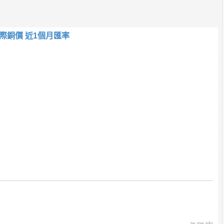
際銅價 近1個月匯率
tw.rter.info