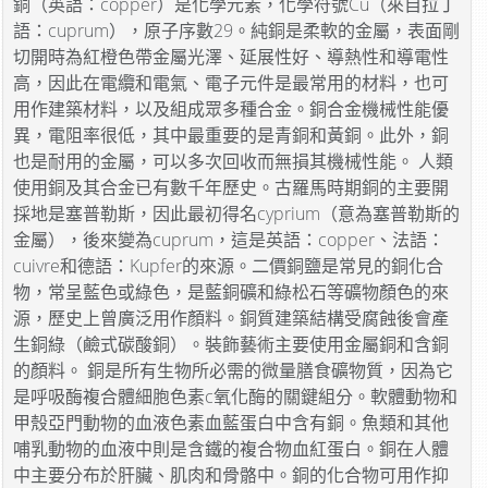
銅（英語：copper）是化學元素，化學符號Cu（來自拉丁
語：cuprum），原子序數29。純銅是柔軟的金屬，表面剛
切開時為紅橙色帶金屬光澤、延展性好、導熱性和導電性
高，因此在電纜和電氣、電子元件是最常用的材料，也可
用作建築材料，以及組成眾多種合金。銅合金機械性能優
異，電阻率很低，其中最重要的是青銅和黃銅。此外，銅
也是耐用的金屬，可以多次回收而無損其機械性能。 人類
使用銅及其合金已有數千年歷史。古羅馬時期銅的主要開
採地是塞普勒斯，因此最初得名cyprium（意為塞普勒斯的
金屬），後來變為cuprum，這是英語：copper、法語：
cuivre和德語：Kupfer的來源。二價銅鹽是常見的銅化合
物，常呈藍色或綠色，是藍銅礦和綠松石等礦物顏色的來
源，歷史上曾廣泛用作顏料。銅質建築結構受腐蝕後會產
生銅綠（鹼式碳酸銅）。裝飾藝術主要使用金屬銅和含銅
的顏料。 銅是所有生物所必需的微量膳食礦物質，因為它
是呼吸酶複合體細胞色素c氧化酶的關鍵組分。軟體動物和
甲殼亞門動物的血液色素血藍蛋白中含有銅。魚類和其他
哺乳動物的血液中則是含鐵的複合物血紅蛋白。銅在人體
中主要分布於肝臟、肌肉和骨骼中。銅的化合物可用作抑