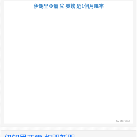
伊朗里亞爾 兌 英鎊 近1個月匯率
tw.rter.info