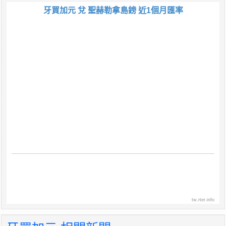
牙買加元 兌 聖赫勒拿島鎊 近1個月匯率
tw.rter.info