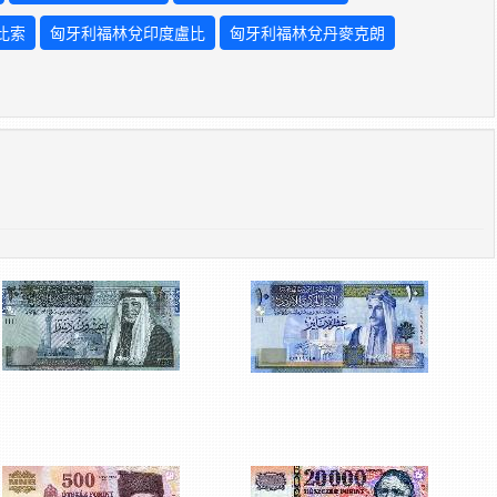
比索
匈牙利福林兌印度盧比
匈牙利福林兌丹麥克朗