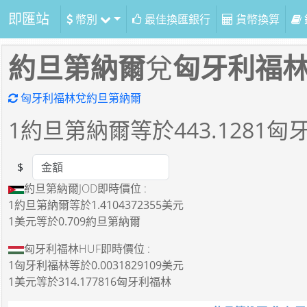
即匯站
幣別
最佳換匯銀行
貨幣換算
約旦第納爾
兌
匈牙利福
匈牙利福林兌約旦第納爾
1
約旦第納爾等於
443.1281
匈
$
Amount
約旦第納爾JOD即時價位 :
1約旦第納爾
等於
1.4104372355美元
1美元
等於
0.709約旦第納爾
匈牙利福林HUF即時價位 :
1匈牙利福林
等於
0.0031829109美元
1美元
等於
314.177816匈牙利福林