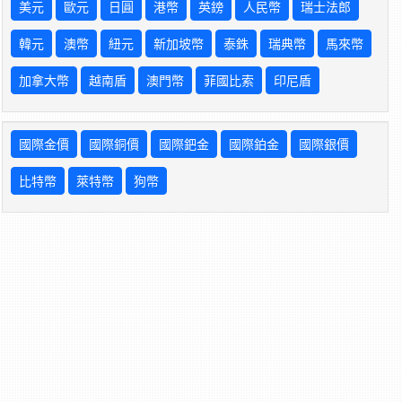
美元
歐元
日圓
港幣
英鎊
人民幣
瑞士法郎
韓元
澳幣
紐元
新加坡幣
泰銖
瑞典幣
馬來幣
加拿大幣
越南盾
澳門幣
菲國比索
印尼盾
國際金價
國際銅價
國際鈀金
國際鉑金
國際銀價
比特幣
萊特幣
狗幣