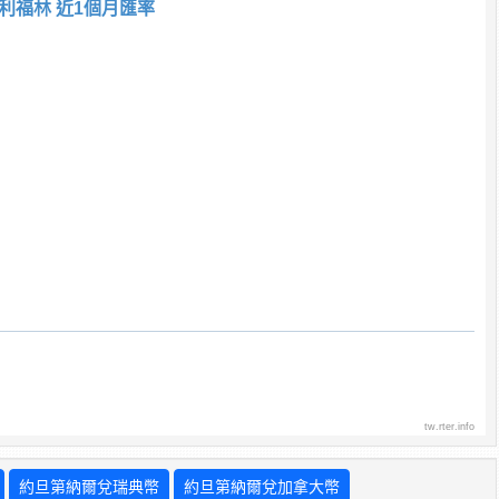
利福林 近1個月匯率
tw.rter.info
約旦第納爾兌瑞典幣
約旦第納爾兌加拿大幣