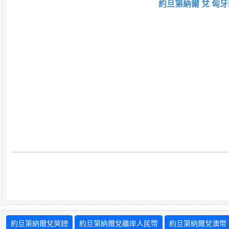
約旦第納爾 兌 匈牙
約旦第納爾兌英鎊
約旦第納爾兌離岸人民幣
約旦第納爾兌澳幣