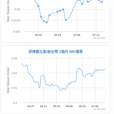
New Taiwan Dollar
0.52
0.5175
0.515
06-22
06-29
07-06
07-13
tw.rter.info
菲律賓比索/新台幣 3個月 IMF匯率
0.53
New Taiwan Dollar
0.52
0.51
0.5
04-27
05-11
05-25
06-08
06-22
07-06
tw.rter.info