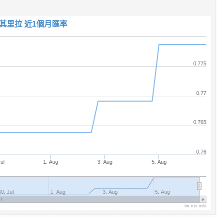
其里拉 近1個月匯率
0.775
0.77
0.765
0.76
ul
1. Aug
3. Aug
5. Aug
30. Jul
1. Aug
3. Aug
5. Aug
tw.rter.info