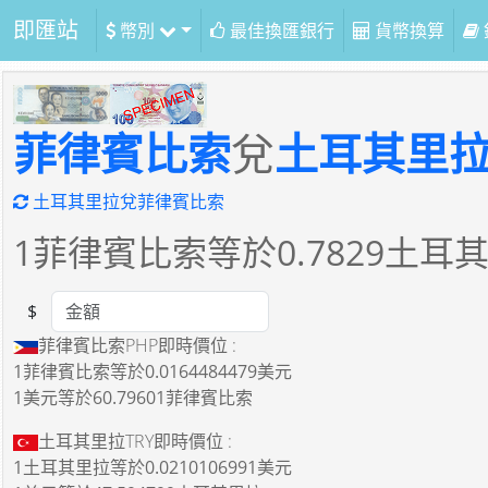
即匯站
幣別
最佳換匯銀行
貨幣換算
菲律賓比索
兌
土耳其里
土耳其里拉兌菲律賓比索
1
菲律賓比索等於
0.7829
土耳
$
Amount
菲律賓比索PHP即時價位 :
1菲律賓比索
等於
0.0164484479美元
1美元
等於
60.79601菲律賓比索
土耳其里拉TRY即時價位 :
1土耳其里拉
等於
0.0210106991美元