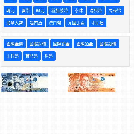
韓元
澳幣
紐元
新加坡幣
泰銖
瑞典幣
馬來幣
加拿大幣
越南盾
澳門幣
菲國比索
印尼盾
國際金價
國際銅價
國際鈀金
國際鉑金
國際銀價
比特幣
萊特幣
狗幣