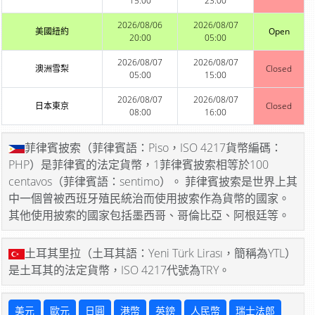
15:00
23:00
2026/08/06
2026/08/07
美國紐約
Open
20:00
05:00
2026/08/07
2026/08/07
澳洲雪梨
Closed
05:00
15:00
2026/08/07
2026/08/07
日本東京
Closed
08:00
16:00
菲律賓披索（菲律賓語：Piso，ISO 4217貨幣編碼：
PHP）是菲律賓的法定貨幣，1菲律賓披索相等於100
centavos（菲律賓語：sentimo）。 菲律賓披索是世界上其
中一個曾被西班牙殖民統治而使用披索作為貨幣的國家。
其他使用披索的國家包括墨西哥、哥倫比亞、阿根廷等。
土耳其里拉（土耳其語：Yeni Türk Lirası，簡稱為YTL）
是土耳其的法定貨幣，ISO 4217代號為TRY。
美元
歐元
日圓
港幣
英鎊
人民幣
瑞士法郎