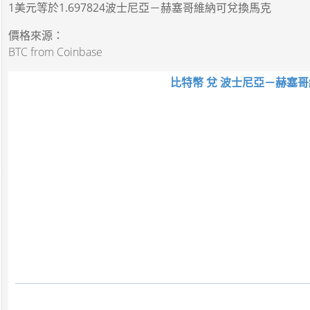
1美元
等於
1.697824波士尼亞－赫塞哥維納可兌換馬克
價格來源：
BTC from Coinbase
比特幣 兌 波士尼亞－赫塞哥