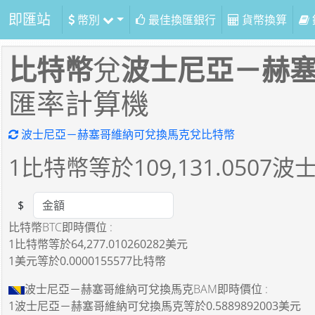
即匯站
幣別
最佳換匯銀行
貨幣換算
比特幣
兌
波士尼亞－赫
匯率計算機
波士尼亞－赫塞哥維納可兌換馬克兌比特幣
1
比特幣等於
109,131.0507
波
$
Amount
比特幣BTC即時價位 :
1比特幣
等於
64,277.010260282美元
1美元
等於
0.0000155577比特幣
波士尼亞－赫塞哥維納可兌換馬克BAM即時價位 :
1波士尼亞－赫塞哥維納可兌換馬克
等於
0.5889892003美元