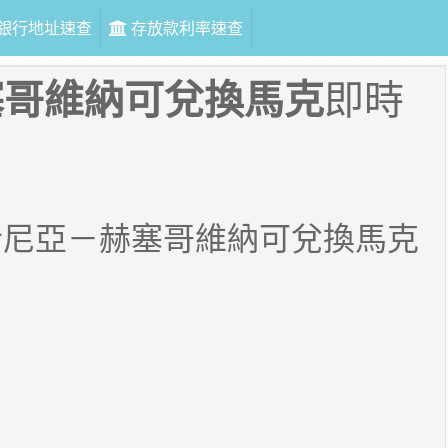
銀行地址速查
存放款利率速查
塞哥維納可兌換馬克
即時
士尼亞－赫塞哥維納可兌換馬克