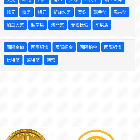
韓元
澳幣
紐元
新加坡幣
泰銖
瑞典幣
馬來幣
加拿大幣
越南盾
澳門幣
菲國比索
印尼盾
國際金價
國際銅價
國際鈀金
國際鉑金
國際銀價
比特幣
萊特幣
狗幣