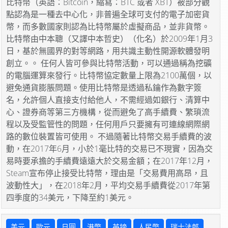
比特幣（英語：Bitcoin，縮寫：BTC 或者 XBT）被部分觀
點認為是一種去中心化，非普遍全球可支付的電子加密貨
幣，而多數國家則認為比特幣屬於虛擬商品，並非貨幣。
比特幣由中本聰（又譯中本哲史）（化名）於2009年1月3
日，基於無國界的對等網路，用共識主動性開源軟體發明
創立。。 任何人皆可參與比特幣活動，可以通過稱為挖礦
的電腦運算來發行。比特幣協定數量上限為2100萬個，以
避免通貨膨脹問題。使用比特幣是透過私鑰作為數字簽
名，允許個人直接支付給他人，不需經過如銀行、清算中
心、證券商等第三方機構，從而避免了高手續費、繁瑣流
程以及受監管性的問題，任何用戶只要擁有可連線網際網
路的數位裝置皆可使用。 不過隨著比特幣交易手續費的波
動，在2017年6月，小於1毫比特的交易已不現實，因為交
易時要承擔的手續費遠遠大於交易金額；在2017年12月，
Steam宣布停止接受比特幣，理由是「交易費用高昂，且
波動性大」，在2018年2月，平均交易手續費從2017年第
四季度的34美元，下降至約1美元。
美元
歐元
日圓
港幣
英鎊
人民幣
瑞士法郎