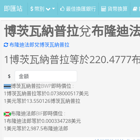
即匯站
幣別
最佳換匯銀行
貨幣換算
博茨瓦納普拉
兌
布隆迪
布隆迪法郎兌博茨瓦納普拉
1
博茨瓦納普拉等於
220.4777
$
Amount
博茨瓦納普拉BWP即時價位 :
1博茨瓦納普拉
等於
0.0738000517美元
1美元
等於
13.550126博茨瓦納普拉
布隆迪法郎BIF即時價位 :
1布隆迪法郎
等於
0.000334728美元
1美元
等於
2,987.5布隆迪法郎