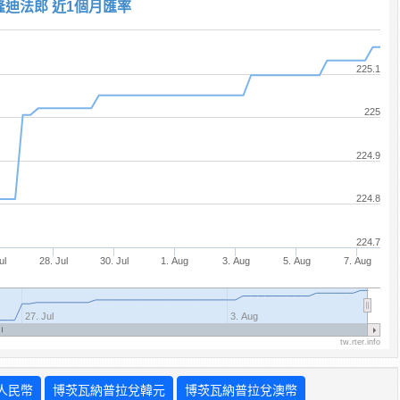
隆迪法郎 近1個月匯率
225.1
225
224.9
224.8
224.7
ul
28. Jul
30. Jul
1. Aug
3. Aug
5. Aug
7. Aug
27. Jul
3. Aug
tw.rter.info
人民幣
博茨瓦納普拉兌韓元
博茨瓦納普拉兌澳幣