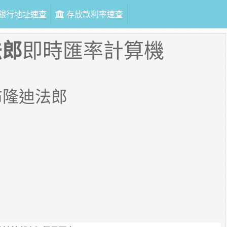
銀行地址速查
存放款利率速查
法郎
即時匯率計算機
布隆迪法郎