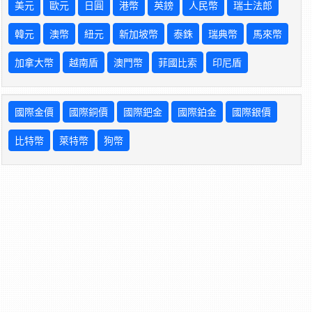
美元
歐元
日圓
港幣
英鎊
人民幣
瑞士法郎
韓元
澳幣
紐元
新加坡幣
泰銖
瑞典幣
馬來幣
加拿大幣
越南盾
澳門幣
菲國比索
印尼盾
國際金價
國際銅價
國際鈀金
國際鉑金
國際銀價
比特幣
萊特幣
狗幣