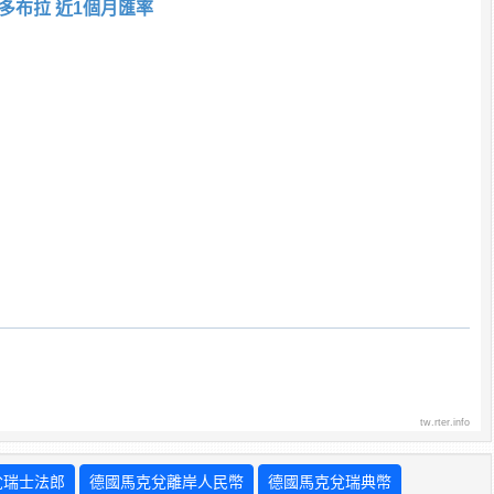
多布拉 近1個月匯率
tw.rter.info
兌瑞士法郎
德國馬克兌離岸人民幣
德國馬克兌瑞典幣